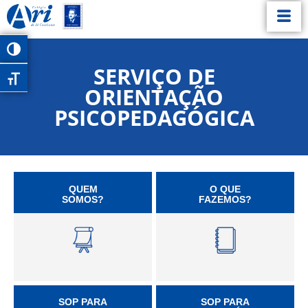
Alternar alto contraste
SERVIÇO DE
Alternar tamanho da fonte
ORIENTAÇÃO
PSICOPEDAGÓGICA
QUEM
O QUE
SOMOS?
FAZEMOS?
SOP PARA
SOP PARA