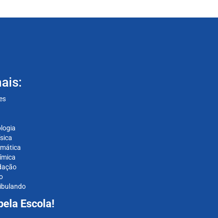
ais:
es
logia
sica
rmática
ímica
dação
o
tibulando
ela Escola!