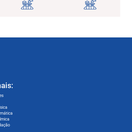
ais:
es
sica
rmática
ímica
dação