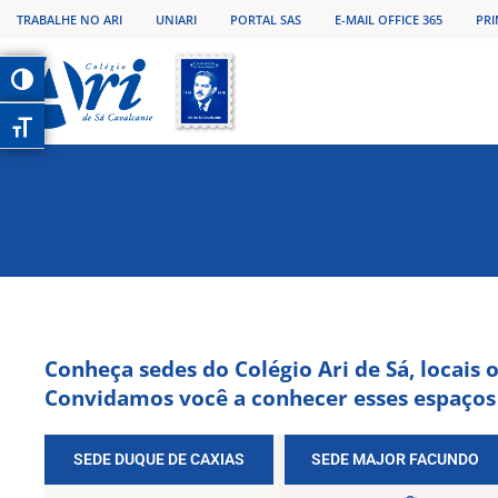
TRABALHE NO ARI
UNIARI
PORTAL SAS
E-MAIL OFFICE 365
PRI
Alternar alto contraste
Alternar tamanho da fonte
Conheça sedes do Colégio Ari de Sá, locais 
Convidamos você a conhecer esses espaços
SEDE DUQUE DE CAXIAS
SEDE MAJOR FACUNDO