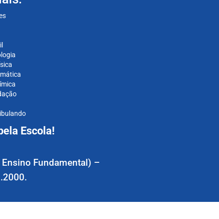
es
l
logia
sica
rmática
ímica
dação
tibulando
ela Escola!
 do Ensino Fundamental) –
.2000.