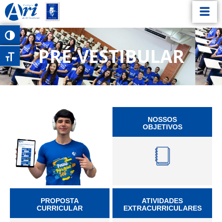
Alternar alto contraste
PRÉ-VESTIBULAR
Alternar tamanho da fonte
NOSSOS
OBJETIVOS
PROPOSTA
ATIVIDADES
CURRICULAR
EXTRACURRICULARES